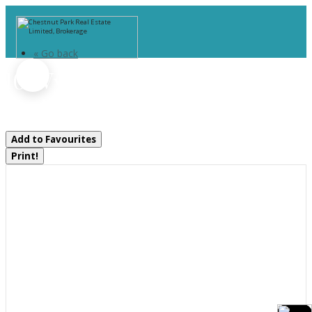
« Go back
10 Wyldewood Road
Muskoka Lakes, Ontario P1L 1W8
Add to Favourites
Print!